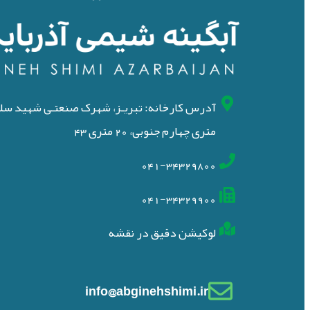
متری چهارم جنوبی، 20 متری 43
041-34329800
041-34329900
لوکیشن دقیق در نقشه
info@abginehshimi.ir