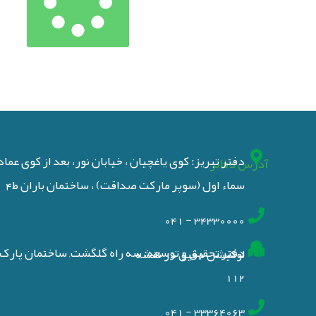
دفتر تبریز: کوی یاغچیان ، خیابان نور، بعد از کوی عما
آدرس دفاتر
سماء اول (سوپر مارکت صداقت) ، ساختمان باران ط4
34330000 - 041
دفتر تحقیق و توسعه: سه راه گلگشت, ساختمان پارک ع
لوکیشن دقیق در نقشه
112
33364063 - 041