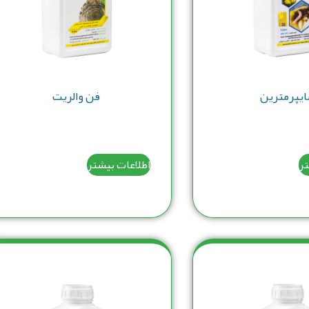
یپرمترین
فن والریت
تر
اطلاعات بیشتر