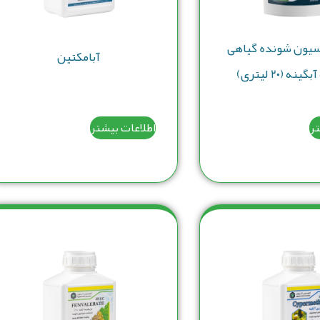
سیون شونده گیاهی
آبامکتین
ه (۲۰ لیتری)
تر
اطلاعات بیشتر