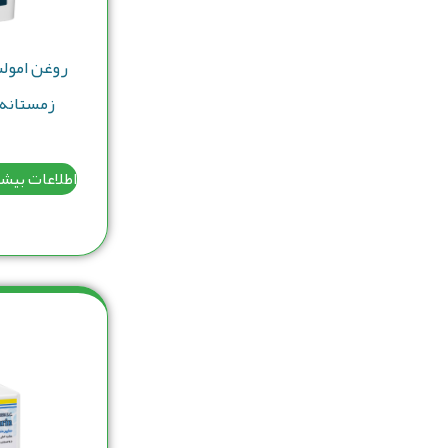
روغن امول
زمستانه آبگین
اطلاعات بیش