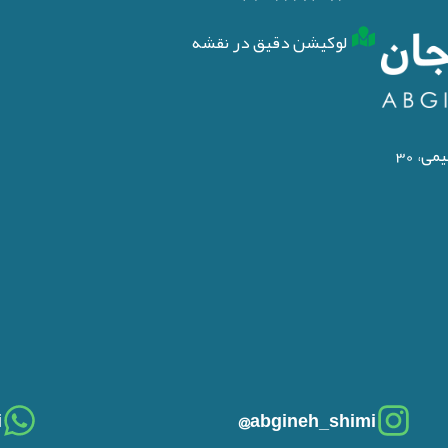
لوکیشن دقیق در نقشه
آدرس کارخانه: تبریـز، شهرک صنعتـی شهید سلیمی، 30
i
abgineh_shimi@