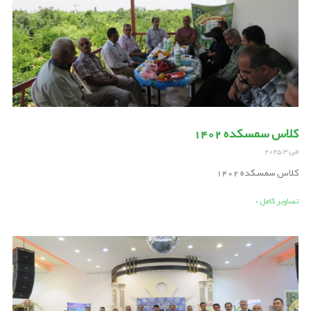
کلاس سمسکده 1402
می 3, 2025
کلاس سمسکده 1402
تصاویر کامل »