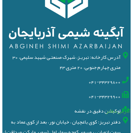
آدرس کارخانه: تبریـز، شهرک صنعتـی شهید سلیمی، 30
متری چهارم جنوبی، 20 متری 43
041-34329800
041-34329900
آدرس دفاتر
لوکیشن دقیق در نقشه
دفتر تبریز: کوی یاغچیان ، خیابان نور، بعد از کوی عماد به
سمت اتوبان ، روبروی کوچه سماء اول (سوپر مارکت صداقت) ،