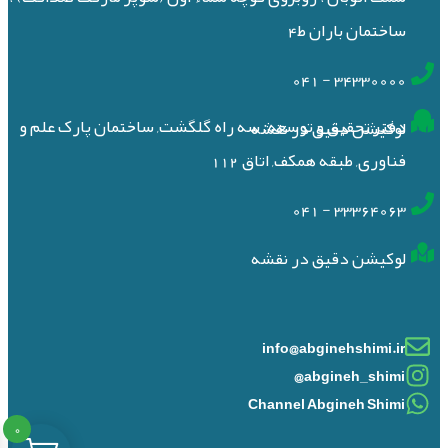
ساختمان باران ط4
34330000 - 041
دفتر تحقیق و توسعه: سه راه گلگشت, ساختمان پارک علم و
لوکیشن دقیق در نقشه
فناوری, طبقه همکف, اتاق 112
33364063 - 041
لوکیشن دقیق در نقشه
info@abginehshimi.ir
abgineh_shimi@
Channel Abgineh Shimi
0