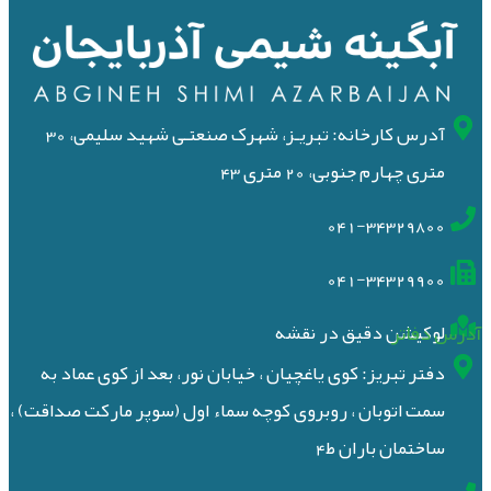
آدرس کارخانه: تبریـز، شهرک صنعتـی شهید سلیمی، 30
متری چهارم جنوبی، 20 متری 43
041-34329800
041-34329900
آدرس دفاتر
لوکیشن دقیق در نقشه
دفتر تبریز: کوی یاغچیان ، خیابان نور، بعد از کوی عماد به
سمت اتوبان ، روبروی کوچه سماء اول (سوپر مارکت صداقت) ،
ساختمان باران ط4