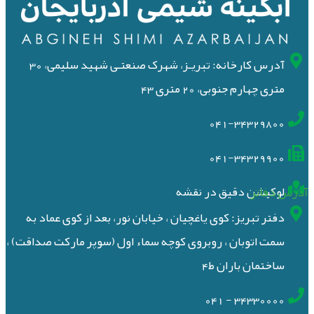
آدرس کارخانه: تبریـز، شهرک صنعتـی شهید سلیمی، 30
متری چهارم جنوبی، 20 متری 43
041-34329800
041-34329900
آدرس دفاتر
لوکیشن دقیق در نقشه
دفتر تبریز: کوی یاغچیان ، خیابان نور، بعد از کوی عماد به
سمت اتوبان ، روبروی کوچه سماء اول (سوپر مارکت صداقت) ،
ساختمان باران ط4
34330000 - 041