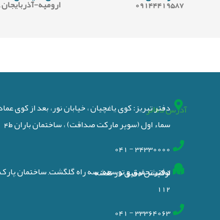
09144419587
ارومیه-آذربایجان 
دفتر تبریز: کوی یاغچیان ، خیابان نور، بعد از کوی عما
آدرس دفاتر
سماء اول (سوپر مارکت صداقت) ، ساختمان باران ط4
34330000 - 041
دفتر تحقیق و توسعه: سه راه گلگشت, ساختمان پارک ع
لوکیشن دقیق در نقشه
112
33364063 - 041