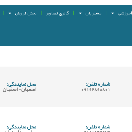
آموزشی
مشتریان
گالری تصاویر
بخش فروش
شماره تلفن:
محل نمایندگی:
09162868801
اصفهان- اصفهان
شماره تلفن:
محل نمایندگی:
09111549979
ساری- مازندران