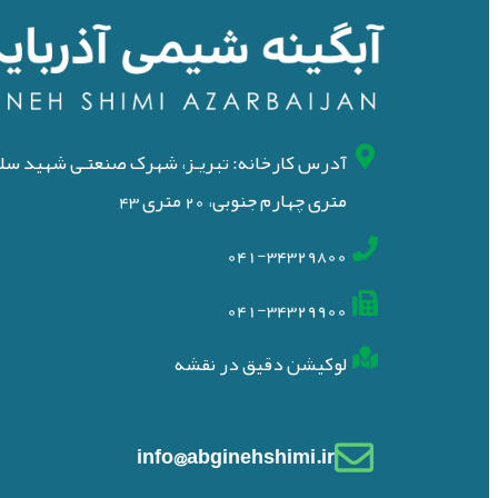
متری چهارم جنوبی، 20 متری 43
041-34329800
041-34329900
لوکیشن دقیق در نقشه
info@abginehshimi.ir