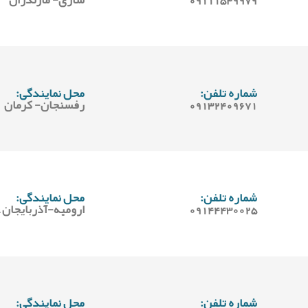
شماره تلفن:
محل نمایندگی:
09132409671
رفسنجان- کرمان
شماره تلفن:
محل نمایندگی:
‪09144430025‬‏
ارومیه-آذربایجان 
شماره تلفن:
محل نمایندگی: