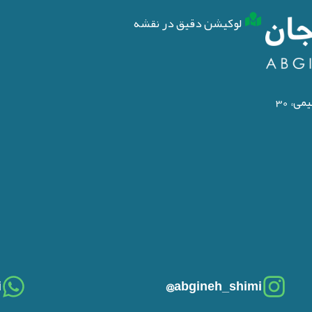
لوکیشن دقیق در نقشه
آدرس کارخانه: تبریـز، شهرک صنعتـی شهید سلیمی، 30
i
abgineh_shimi@